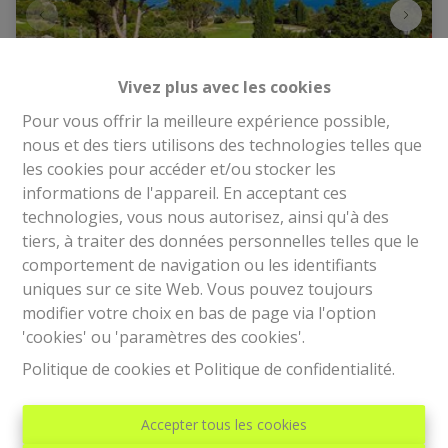
Vivez plus avec les cookies
Pour vous offrir la meilleure expérience possible,
nous et des tiers utilisons des technologies telles que
les cookies pour accéder et/ou stocker les
APPARTEMENT DE VACANCES 4 PERSONNES
informations de l'appareil. En acceptant ces
technologies, vous nous autorisez, ainsi qu'à des
83530 Agay (France)
|
Ref
: 
6023
tiers, à traiter des données personnelles telles que le
comportement de navigation ou les identifiants
€ 695 /mois
uniques sur ce site Web. Vous pouvez toujours
modifier votre choix en bas de page via l'option
'cookies' ou 'paramètres des cookies'.
1
1
1
Politique de cookies
et
Politique de confidentialité
.
Accepter tous les cookies