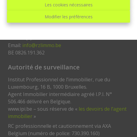
RZL immo
Les cookies nécessaires
RZL immo
Modifier les préférences
Avenue Paul Pastur, 37
6032 Mont-sur-Marchienne Belgique
Tél: +32(0)71/42 19 71
Email:
info@rzlimmo.be
BE 0826.191.362
Autorité de surveillance
Institut Professionnel de l’immobilier, rue du
Luxembourg, 16 B, 1000 Bruxelles.
Agent Immobilier intermédiaire agréé I.P.I. N°
506.466 délivré en Belgique.
www.ipi.be – sous réserve de «
les devoirs de l’agent
immobilier
»
RC professionnelle et cautionnement via AXA
Belgium (numéro de police: 730.390.160)