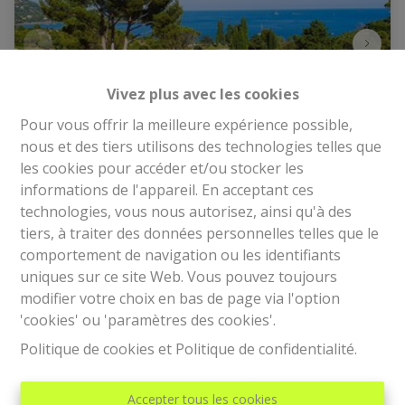
Vivez plus avec les cookies
Pour vous offrir la meilleure expérience possible,
nous et des tiers utilisons des technologies telles que
les cookies pour accéder et/ou stocker les
APPARTEMENT DE VACANCES 4 PERSONNES
informations de l'appareil. En acceptant ces
technologies, vous nous autorisez, ainsi qu'à des
tiers, à traiter des données personnelles telles que le
83530 Agay (France)
|
Ref
: 
6023
comportement de navigation ou les identifiants
uniques sur ce site Web. Vous pouvez toujours
€ 695 /mois
modifier votre choix en bas de page via l'option
'cookies' ou 'paramètres des cookies'.
1
1
1
Politique de cookies
et
Politique de confidentialité
.
Accepter tous les cookies