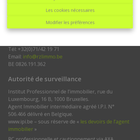
Les cookies nécessaires
RZL immo
Modifier les préférences
RZL immo
Avenue Paul Pastur, 37
6032 Mont-sur-Marchienne Belgique
Tél: +32(0)71/42 19 71
Email:
info@rzlimmo.be
BE 0826.191.362
Autorité de surveillance
Institut Professionnel de l’immobilier, rue du
Luxembourg, 16 B, 1000 Bruxelles.
Agent Immobilier intermédiaire agréé I.P.I. N°
506.466 délivré en Belgique.
www.ipi.be – sous réserve de «
les devoirs de l’agent
immobilier
»
RC professionnelle et cautionnement via AXA