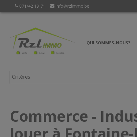
071/42 19 71
info@rzlimmo.be
QUI SOMMES-NOUS?
Commerce - Indus
louer à Fontaine-