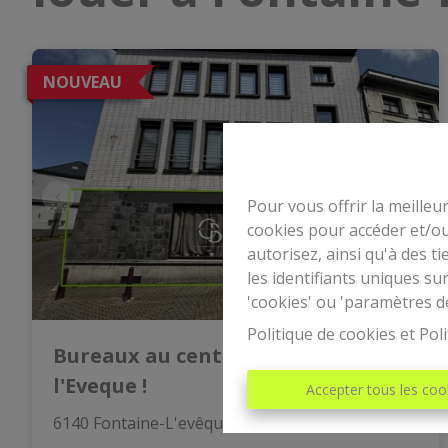
NOUVEAU
Pour vous offrir la meilleu
cookies pour accéder et/ou
autorisez, ainsi qu'à des 
les identifiants uniques su
'cookies' ou 'paramètres d
Politique de cookies
et
Poli
Bureaux au centre de Fontaine
l'Eveque !
Accepter tous les coo
6140 Fontaine-L'evêque
|
Ref
: 
5863