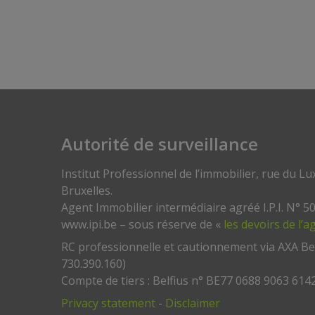
Autorité de surveillance
Institut Professionnel de l’immobilier, rue du 
Bruxelles.
Agent Immobilier intermédiaire agréé I.P.I. N° 50
www.ipi.be – sous réserve de «
les devoirs de l’
RC professionnelle et cautionnement via AXA Be
730.390.160)
Compte de tiers : Belfius n° BE77 0688 9063 614
Privacy statement
-
Disclaimer