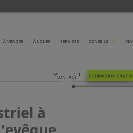
À VENDRE
À LOUER
SERVICES
CONSEILS
VIA
ESTIMATION GRATUI
CONTACT
triel à
l'evêque