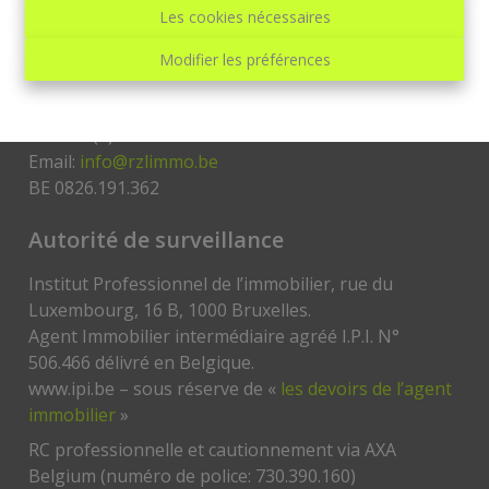
RZL immo
Les cookies nécessaires
RZL immo
Modifier les préférences
Avenue Paul Pastur, 37
6032 Mont-sur-Marchienne Belgique
Tél: +32(0)71/42 19 71
Email:
info@rzlimmo.be
BE 0826.191.362
Autorité de surveillance
Institut Professionnel de l’immobilier, rue du
Luxembourg, 16 B, 1000 Bruxelles.
Agent Immobilier intermédiaire agréé I.P.I. N°
506.466 délivré en Belgique.
www.ipi.be – sous réserve de «
les devoirs de l’agent
immobilier
»
RC professionnelle et cautionnement via AXA
Belgium (numéro de police: 730.390.160)