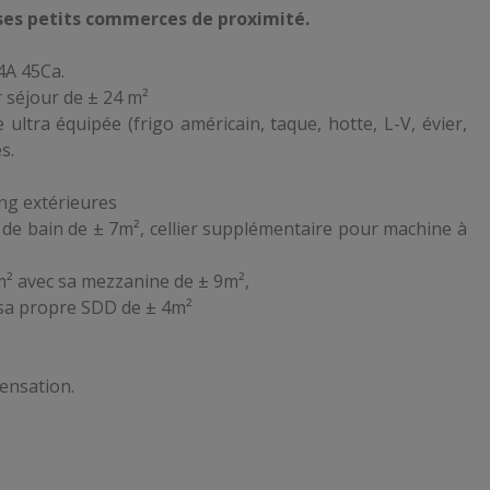
 ses petits commerces de proximité.
 4A 45Ca.
r séjour de
± 24 m²
ultra équipée (frigo américain, taque, hotte, L-V, évier,
s.
ng extérieures
e de bain de ± 7m², cellier supplémentaire pour machine à
² avec sa mezzanine de ± 9m²,
 sa propre SDD de ± 4m²
ensation.