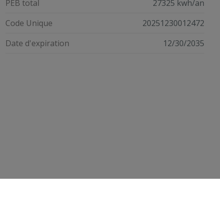
PEB total
27325 kwh/an
Code Unique
20251230012472
Date d'expiration
12/30/2035