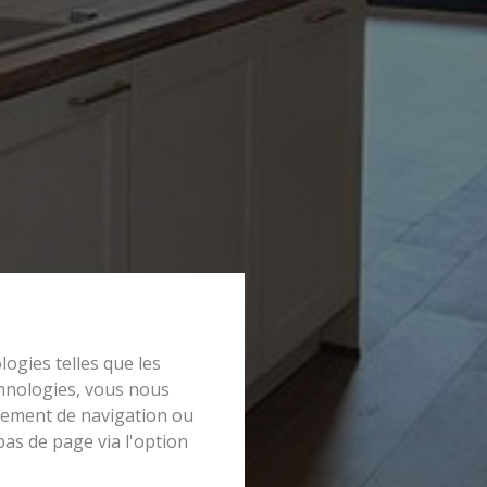
logies telles que les
chnologies, vous nous
rtement de navigation ou
bas de page via l'option