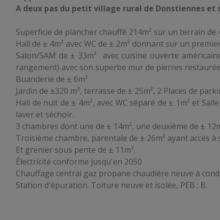
A deux pas du petit village rural de Donstiennes et
Superficie de plancher chauffé
214m
² sur un terrain de
Hall de ± 4m² avec WC de ± 2m² donnant sur un premie
Salon/SAM de
± 33m²
avec cuisine ouverte américaine 
rangement) avec son superbe mur de pierres restaurée
Buanderie de ± 6m²
Jardin de
±320 m²
, terrasse de
± 25m²,
2 Places de parki
Hall de nuit de ± 4m², avec WC séparé de ± 1m² et Sall
laver et séchoir.
3 chambres dont une de ± 14m², une deuxième de ± 12m
Troisième chambre, parentale de ± 26m² ayant accès à
Et grenier sous pente de ± 11m².
Électricité conforme jusqu'en 2050
Chauffage central gaz propane chaudière neuve à cond
Station d'épuration. Toiture neuve et isolée, PEB : B.