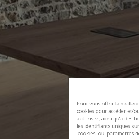
Pour vous offrir la meilleu
cookies pour accéder et/ou
autorisez, ainsi qu'à des 
les identifiants uniques su
'cookies' ou 'paramètres d