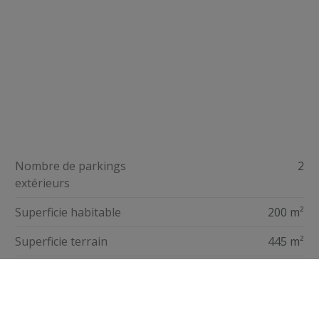
Nombre de parkings
2
extérieurs
Superficie habitable
200 m²
Superficie terrain
445 m²
Disponibilité
A l'acte