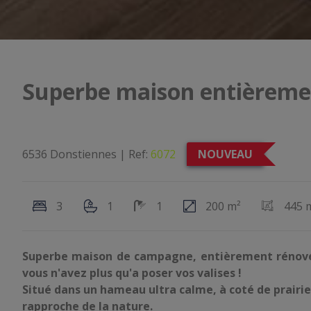
Superbe maison entièreme
6536 Donstiennes
|
Ref:
6072
NOUVEAU
3
1
1
200 m²
445 
Superbe maison de campagne, entièrement rénovée 
vous n'avez plus qu'a poser vos valises !
Situé dans un hameau ultra calme, à coté de prairies
rapproche de la nature.