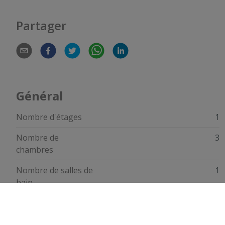
Partager
Général
Nombre d'étages
1
Nombre de
3
chambres
Nombre de salles de
1
bain
Nombre de salles de
1
douche