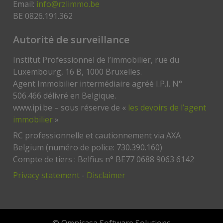
Email:
info@rzlimmo.be
BE 0826.191.362
Autorité de surveillance
Institut Professionnel de l’immobilier, rue du
Luxembourg, 16 B, 1000 Bruxelles.
Agent Immobilier intermédiaire agréé I.P.I. N°
506.466 délivré en Belgique.
www.ipi.be – sous réserve de «
les devoirs de l’agent
immobilier
»
RC professionnelle et cautionnement via AXA
Belgium (numéro de police: 730.390.160)
Compte de tiers : Belfius n° BE77 0688 9063 6142
Privacy statement
-
Disclaimer