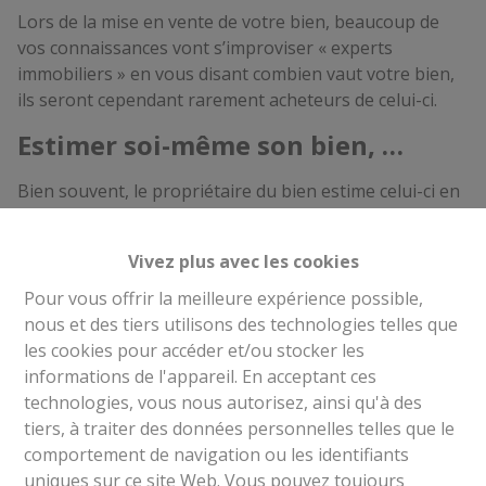
Lors de la mise en vente de votre bien, beaucoup de
vos connaissances vont s’improviser « experts
immobiliers » en vous disant combien vaut votre bien,
ils seront cependant rarement acheteurs de celui-ci.
Estimer soi-même son bien, …
Bien souvent, le propriétaire du bien estime celui-ci en
regardant les petites annonces, attention à cet
exercice:
Vivez plus avec les cookies
Il est très compliqué d’apprécier l’état d’un
Pour vous offrir la meilleure expérience possible,
bien en se référant à quelques photos qui ne
nous et des tiers utilisons des technologies telles que
montrent pas les détails.
les cookies pour accéder et/ou stocker les
En tant que propriétaire, on manque souvent
informations de l'appareil. En acceptant ces
d’objectivité et de recul sur son propre bien.
technologies, vous nous autorisez, ainsi qu'à des
Les prix observés sur les annonces ne sont
tiers, à traiter des données personnelles telles que le
pas toujours les prix obtenus ou convenus
comportement de navigation ou les identifiants
entre les parties, ceux-ci restent souvent
uniques sur ce site Web. Vous pouvez toujours