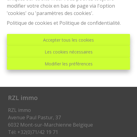
confidentiels.
modifier votre choix en bas de page via l'option
La situation géographique du bien ne peut
'cookies' ou 'paramètres des cookies'.
pas toujours être déterminée grâce aux
Politique de cookies
et
Politique de confidentialité
.
photos présentes sur les publicités.
Cependant, en tant que propriétaire, vous aurez une
Accepter tous les cookies
petite idée du prix de votre bien, et, ensembles, nous
vous aiderons à l’affiner.
Les cookies nécessaires
Modifier les préférences
RZL immo
RZL immo
Avenue Paul Pastur, 37
6032 Mont-sur-Marchienne Belgique
Tél: +32(0)71/42 19 71