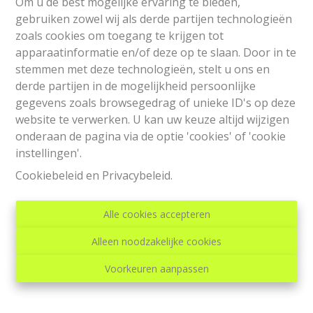
Om u de best mogelijke ervaring te bieden,
gebruiken zowel wij als derde partijen technologieën
zoals cookies om toegang te krijgen tot
apparaatinformatie en/of deze op te slaan. Door in te
stemmen met deze technologieën, stelt u ons en
derde partijen in de mogelijkheid persoonlijke
gegevens zoals browsegedrag of unieke ID's op deze
website te verwerken. U kan uw keuze altijd wijzigen
onderaan de pagina via de optie 'cookies' of 'cookie
instellingen'.
RZL immo
Cookiebeleid
en
Privacybeleid
.
RZL immo
Avenue Paul Pastur, 37
Alle cookies accepteren
6032 Mont-sur-Marchienne Belgique
Tél: +32(0)71/42 19 71
Alleen noodzakelijke cookies
Email:
info@rzlimmo.be
BE 0826.191.362
Voorkeuren aanpassen
Autorité de surveillance